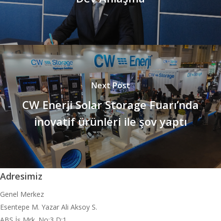
Next Post
CW Enerji Solar Storage Fuarı’nda
inovatif ürünleri ile şov yaptı
Adresimiz
Genel Merkez
Esentepe M. Yazar Ali Aksoy S.
ABS İş Mrk. No:3 D:1