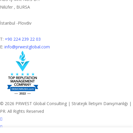
Nilüfer , BURSA
İstanbul -Plovdiv
T:
+90 224 239 22 03
E:
info@prwestglobal.com
© 2026 PRWEST Global Consulting | Stratejik İletişim Danışmanlığı |
PR. All Rights Reserved
x-
twitter
facebook